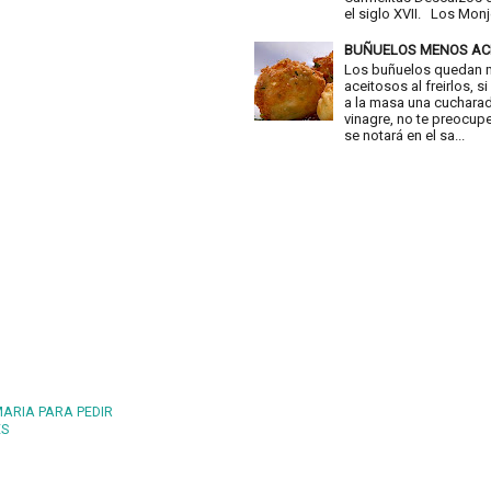
el siglo XVII. Los Monje
BUÑUELOS MENOS AC
Los buñuelos quedan
aceitosos al freirlos, 
a la masa una cuchara
vinagre, no te preocup
se notará en el sa...
MARIA PARA PEDIR
ES