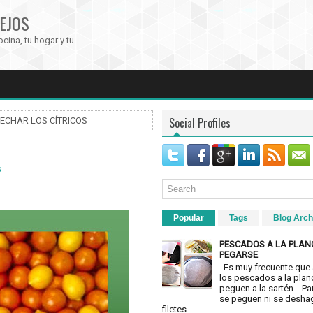
EJOS
ocina, tu hogar y tu
Social Profiles
ECHAR LOS CÍTRICOS
s
Popular
Tags
Blog Arch
PESCADOS A LA PLAN
PEGARSE
Es muy frecuente que 
los pescados a la plan
peguen a la sartén. Pa
se peguen ni se desha
filetes...