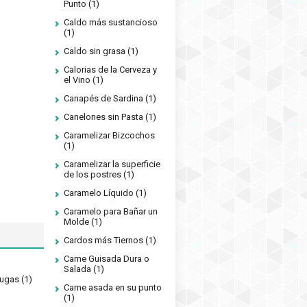
Punto
(1)
Caldo más sustancioso
(1)
Caldo sin grasa
(1)
Calorias de la Cerveza y
el Vino
(1)
Canapés de Sardina
(1)
Canelones sin Pasta
(1)
Caramelizar Bizcochos
(1)
Caramelizar la superficie
de los postres
(1)
Caramelo Líquido
(1)
Caramelo para Bañar un
Molde
(1)
Cardos más Tiernos
(1)
Carne Guisada Dura o
Salada
(1)
rugas
(1)
Carne asada en su punto
(1)