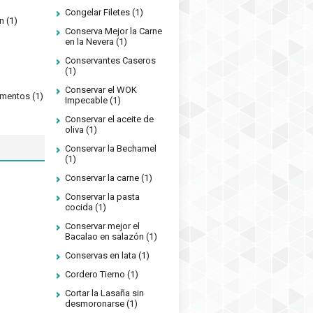
Congelar Filetes
(1)
n
(1)
Conserva Mejor la Carne
en la Nevera
(1)
Conservantes Caseros
(1)
Conservar el WOK
limentos
(1)
Impecable
(1)
Conservar el aceite de
oliva
(1)
Conservar la Bechamel
(1)
Conservar la carne
(1)
Conservar la pasta
cocida
(1)
Conservar mejor el
Bacalao en salazón
(1)
Conservas en lata
(1)
Cordero Tierno
(1)
Cortar la Lasaña sin
desmoronarse
(1)