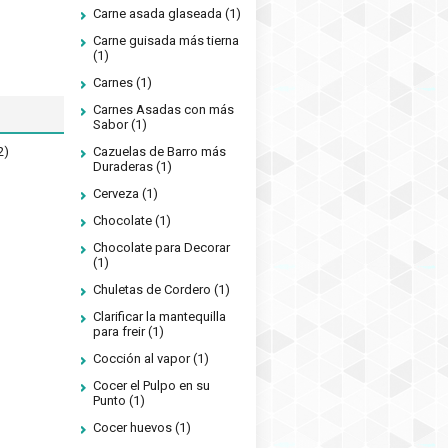
Carne asada glaseada
(1)
Carne guisada más tierna
(1)
Carnes
(1)
Carnes Asadas con más
Sabor
(1)
2)
Cazuelas de Barro más
Duraderas
(1)
Cerveza
(1)
Chocolate
(1)
Chocolate para Decorar
(1)
Chuletas de Cordero
(1)
Clarificar la mantequilla
para freir
(1)
Cocción al vapor
(1)
Cocer el Pulpo en su
Punto
(1)
Cocer huevos
(1)