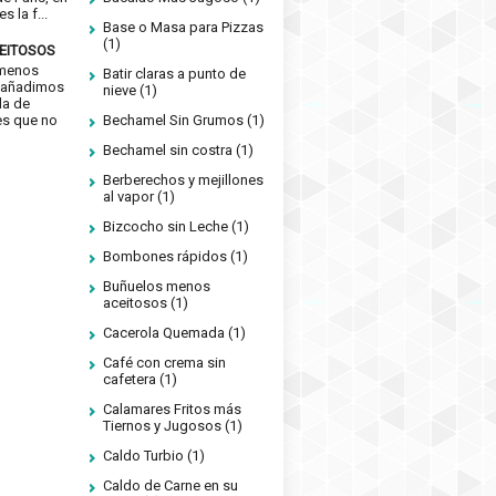
s la f...
Base o Masa para Pizzas
(1)
EITOSOS
 menos
Batir claras a punto de
si añadimos
nieve
(1)
da de
es que no
Bechamel Sin Grumos
(1)
Bechamel sin costra
(1)
Berberechos y mejillones
al vapor
(1)
Bizcocho sin Leche
(1)
Bombones rápidos
(1)
Buñuelos menos
aceitosos
(1)
Cacerola Quemada
(1)
Café con crema sin
cafetera
(1)
Calamares Fritos más
Tiernos y Jugosos
(1)
Caldo Turbio
(1)
Caldo de Carne en su