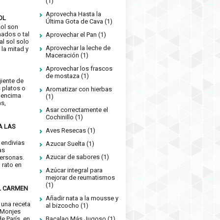
(1)
Aprovecha Hasta la
OL
Última Gota de Cava
(1)
sol son
nados o tal
Aprovechar el Pan
(1)
 al sol solo
Aprovechar la leche de
 la mitad y
Maceración
(1)
Aprovechar los frascos
de mostaza
(1)
jiente de
 platos o
Aromatizar con hierbas
 encima
(1)
as,
Asar correctamente el
Cochinillo
(1)
A LAS
Aves Resecas
(1)
 endivias
Azucar Suelta
(1)
as
Azucar de sabores
(1)
ersonas.
n rato en
Azúcar integral para
mejorar de reumatismos
(1)
L CARMEN
Añadir nata a la mousse y
 una receta
al bizcocho
(1)
 Monjes
Bacalao Más Jugoso
(1)
e París, en