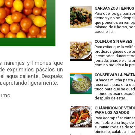
GARBANZOS TIERNOS
Para que los garbanzo
tiernos y no se “despell
que ponerlos en remoj
mínimo de 8 horas, pon
cocer en a...
COLIFLOR SIN GASES
Para evitar que la colifl
produzca gases que t
incomoden durante tod
jornada, añádele una p
s naranjas y limones que
comino molido a la prep
de exprimirlos pásalos un
CONSERVAR LA PASTA
del agua caliente. Después
Si haces mucha pasta y
a, apretando ligeramente.
reservarla para otra oc
truco para que se qued
la puedas usar despué
zumo.
después de estar...
GUARNICION DE VER
PARA LOS ASADOS
Para acompañar carne
pon sobre una hoja de
aluminio rodajas de to
pimiento, calabacín, ce