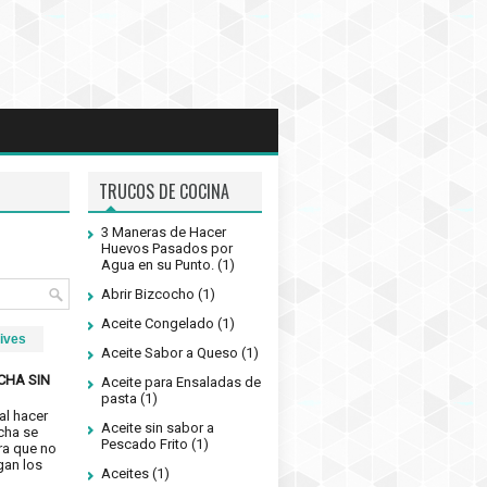
TRUCOS DE COCINA
3 Maneras de Hacer
Huevos Pasados por
Agua en su Punto.
(1)
Abrir Bizcocho
(1)
Aceite Congelado
(1)
ives
Aceite Sabor a Queso
(1)
CHA SIN
Aceite para Ensaladas de
pasta
(1)
al hacer
Aceite sin sabor a
cha se
Pescado Frito
(1)
ra que no
gan los
Aceites
(1)