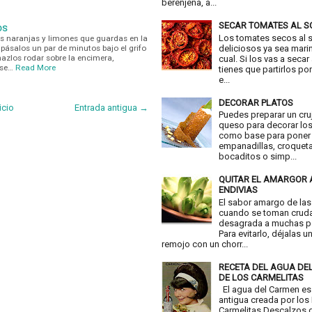
berenjena, a...
SECAR TOMATES AL S
OS
Los tomates secos al 
s naranjas y limones que guardas en la
 pásalos un par de minutos bajo el grifo
deliciosos ya sea mari
hazlos rodar sobre la encimera,
cual. Si los vas a secar
nse…
Read More
tienes que partirlos por
e...
DECORAR PLATOS
icio
Entrada antigua →
Puedes preparar un cru
queso para decorar los
como base para poner
empanadillas, croquet
bocaditos o simp...
QUITAR EL AMARGOR 
ENDIVIAS
El sabor amargo de las
cuando se toman crud
desagrada a muchas p
Para evitarlo, déjalas u
remojo con un chorr...
RECETA DEL AGUA DE
DE LOS CARMELITAS
El agua del Carmen es
antigua creada por los
Carmelitas Descalzos d