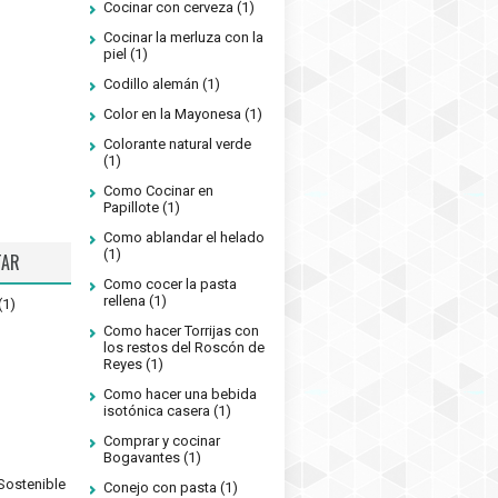
Cocinar con cerveza
(1)
Cocinar la merluza con la
piel
(1)
Codillo alemán
(1)
Color en la Mayonesa
(1)
Colorante natural verde
(1)
Como Cocinar en
Papillote
(1)
Como ablandar el helado
(1)
TAR
Como cocer la pasta
rellena
(1)
(1)
Como hacer Torrijas con
los restos del Roscón de
Reyes
(1)
Como hacer una bebida
isotónica casera
(1)
Comprar y cocinar
Bogavantes
(1)
Sostenible
Conejo con pasta
(1)