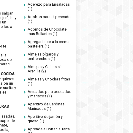
Aderezo para Ensaladas
(1)
s salgan
Adobos para el pescado
ejen”, hay
(1)
o un
erlos a
Adornos de Chocolate
mas Brillantes
(1)
Agregar Licor a la crema
or te
pastelera
(1)
e
Almejas bígaros y
a la
berberechos
(1)
izca de
araci...
Almejas y Chirlas sin
Arenilla
(2)
 COCIDA
 quieres
Almejas y Chochas fritas
asión un
(1)
e suelta y
Anisados para pescados
s es
y mariscos
(1)
Aperitivo de Sardinas
DURAS
Marinadas
(1)
s asadas,
Aperitivo de jamón y
 papel de
queso
(1)
mate,
Aprende a Cortar la Tarta
bolla,