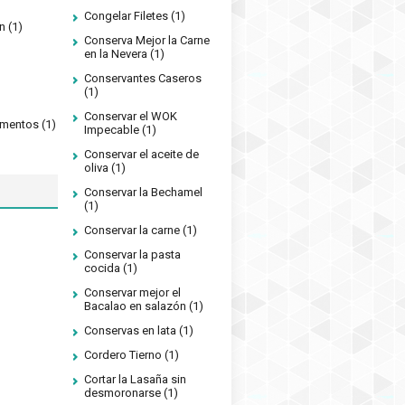
Congelar Filetes
(1)
n
(1)
Conserva Mejor la Carne
en la Nevera
(1)
Conservantes Caseros
(1)
Conservar el WOK
limentos
(1)
Impecable
(1)
Conservar el aceite de
oliva
(1)
Conservar la Bechamel
(1)
Conservar la carne
(1)
Conservar la pasta
cocida
(1)
Conservar mejor el
Bacalao en salazón
(1)
Conservas en lata
(1)
Cordero Tierno
(1)
Cortar la Lasaña sin
desmoronarse
(1)