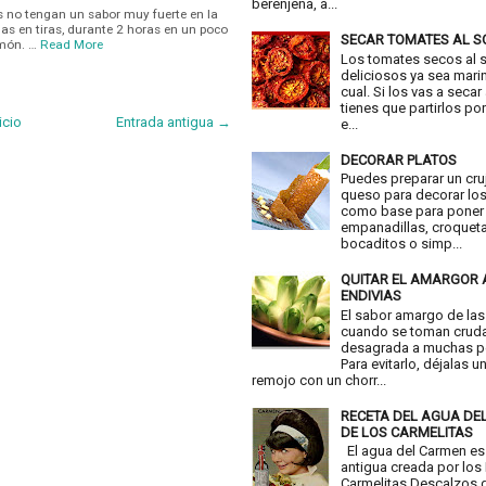
berenjena, a...
s no tengan un sabor muy fuerte en la
as en tiras, durante 2 horas en un poco
SECAR TOMATES AL S
imón. …
Read More
Los tomates secos al 
deliciosos ya sea mari
cual. Si los vas a secar
tienes que partirlos por
icio
Entrada antigua →
e...
DECORAR PLATOS
Puedes preparar un cru
queso para decorar los
como base para poner
empanadillas, croquet
bocaditos o simp...
QUITAR EL AMARGOR 
ENDIVIAS
El sabor amargo de las
cuando se toman crud
desagrada a muchas p
Para evitarlo, déjalas u
remojo con un chorr...
RECETA DEL AGUA DE
DE LOS CARMELITAS
El agua del Carmen es
antigua creada por los
Carmelitas Descalzos d