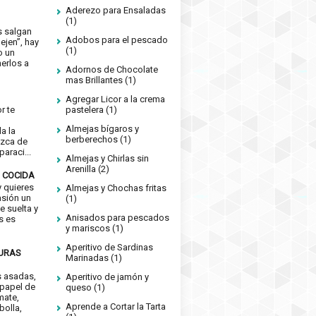
Aderezo para Ensaladas
(1)
s salgan
Adobos para el pescado
ejen”, hay
(1)
o un
erlos a
Adornos de Chocolate
mas Brillantes
(1)
Agregar Licor a la crema
or te
pastelera
(1)
e
Almejas bígaros y
a la
berberechos
(1)
izca de
araci...
Almejas y Chirlas sin
Arenilla
(2)
 COCIDA
 quieres
Almejas y Chochas fritas
asión un
(1)
e suelta y
Anisados para pescados
s es
y mariscos
(1)
Aperitivo de Sardinas
DURAS
Marinadas
(1)
s asadas,
Aperitivo de jamón y
 papel de
queso
(1)
mate,
Aprende a Cortar la Tarta
bolla,