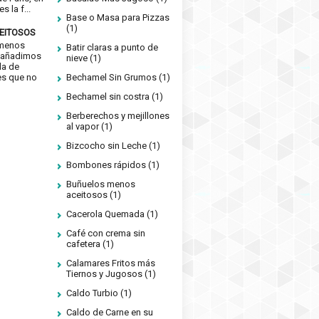
s la f...
Base o Masa para Pizzas
(1)
EITOSOS
 menos
Batir claras a punto de
si añadimos
nieve
(1)
da de
es que no
Bechamel Sin Grumos
(1)
Bechamel sin costra
(1)
Berberechos y mejillones
al vapor
(1)
Bizcocho sin Leche
(1)
Bombones rápidos
(1)
Buñuelos menos
aceitosos
(1)
Cacerola Quemada
(1)
Café con crema sin
cafetera
(1)
Calamares Fritos más
Tiernos y Jugosos
(1)
Caldo Turbio
(1)
Caldo de Carne en su