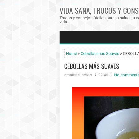
VIDA SANA, TRUCOS Y CONS
Trucos y consejos fáciles para tu salud, tu c
vida.
Home
»
Cebollas más Suaves
» CEBOLL
CEBOLLAS MÁS SUAVES
amatista indigo
22:46
No comment