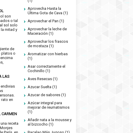
(1)
Aprovecha Hasta la
OL
Última Gota de Cava
(1)
sol son
nados o tal
Aprovechar el Pan
(1)
 al sol solo
Aprovechar la leche de
 la mitad y
Maceración
(1)
Aprovechar los frascos
de mostaza
(1)
jiente de
 platos o
Aromatizar con hierbas
 encima
(1)
as,
Asar correctamente el
Cochinillo
(1)
A LAS
Aves Resecas
(1)
 endivias
Azucar Suelta
(1)
as
Azucar de sabores
(1)
ersonas.
n rato en
Azúcar integral para
mejorar de reumatismos
(1)
L CARMEN
Añadir nata a la mousse y
 una receta
al bizcocho
(1)
 Monjes
Bacalao Más Jugoso
(1)
e París, en