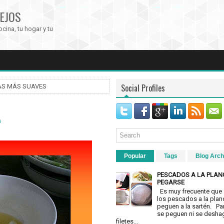
EJOS
ocina, tu hogar y tu
Social Profiles
AS MÁS SUAVES
s
Popular
Tags
Blog Arch
PESCADOS A LA PLAN
PEGARSE
Es muy frecuente que 
los pescados a la plan
peguen a la sartén. Pa
se peguen ni se desha
filetes...