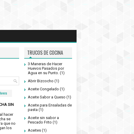
TRUCOS DE COCINA
3 Maneras de Hacer
Huevos Pasados por
Agua en su Punto.
(1)
Abrir Bizcocho
(1)
Aceite Congelado
(1)
ives
Aceite Sabor a Queso
(1)
CHA SIN
Aceite para Ensaladas de
pasta
(1)
al hacer
Aceite sin sabor a
cha se
Pescado Frito
(1)
ra que no
gan los
Aceites
(1)