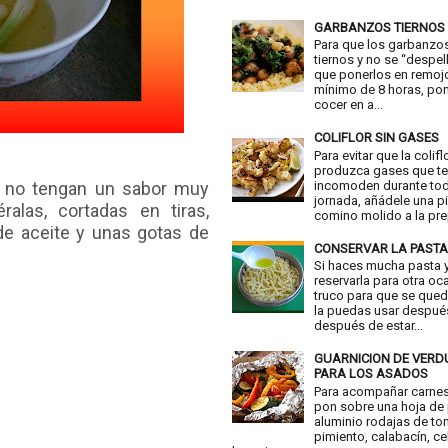
GARBANZOS TIERNOS
Para que los garbanzo
tiernos y no se “despell
que ponerlos en remoj
mínimo de 8 horas, pon
cocer en a...
COLIFLOR SIN GASES
Para evitar que la colifl
produzca gases que t
incomoden durante tod
s no tengan un sabor muy
jornada, añádele una p
ralas, cortadas en tiras,
comino molido a la prep
de aceite y unas gotas de
CONSERVAR LA PASTA
Si haces mucha pasta y
reservarla para otra oc
truco para que se qued
la puedas usar despué
después de estar...
GUARNICION DE VER
PARA LOS ASADOS
Para acompañar carne
pon sobre una hoja de
aluminio rodajas de to
pimiento, calabacín, ce