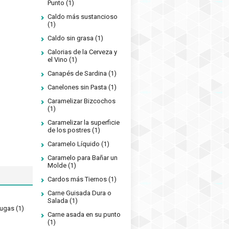
Punto
(1)
Caldo más sustancioso
(1)
Caldo sin grasa
(1)
Calorias de la Cerveza y
el Vino
(1)
Canapés de Sardina
(1)
Canelones sin Pasta
(1)
Caramelizar Bizcochos
(1)
Caramelizar la superficie
de los postres
(1)
Caramelo Líquido
(1)
Caramelo para Bañar un
Molde
(1)
Cardos más Tiernos
(1)
Carne Guisada Dura o
Salada
(1)
rugas
(1)
Carne asada en su punto
(1)