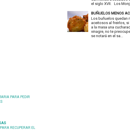
el siglo XVII. Los Monje
BUÑUELOS MENOS AC
Los buñuelos quedan
aceitosos al freirlos, 
a la masa una cuchara
vinagre, no te preocup
se notará en el sa...
MARIA PARA PEDIR
ES
SAS
PARA RECUPERAR EL