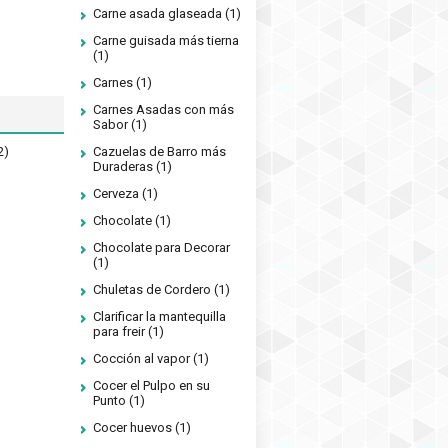
Carne asada glaseada
(1)
Carne guisada más tierna
(1)
Carnes
(1)
Carnes Asadas con más
Sabor
(1)
2)
Cazuelas de Barro más
Duraderas
(1)
Cerveza
(1)
Chocolate
(1)
Chocolate para Decorar
(1)
Chuletas de Cordero
(1)
Clarificar la mantequilla
para freir
(1)
Cocción al vapor
(1)
Cocer el Pulpo en su
Punto
(1)
Cocer huevos
(1)