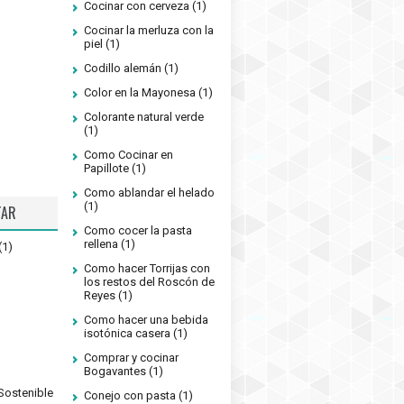
Cocinar con cerveza
(1)
Cocinar la merluza con la
piel
(1)
Codillo alemán
(1)
Color en la Mayonesa
(1)
Colorante natural verde
(1)
Como Cocinar en
Papillote
(1)
Como ablandar el helado
(1)
TAR
Como cocer la pasta
rellena
(1)
(1)
Como hacer Torrijas con
los restos del Roscón de
Reyes
(1)
Como hacer una bebida
isotónica casera
(1)
Comprar y cocinar
Bogavantes
(1)
Sostenible
Conejo con pasta
(1)