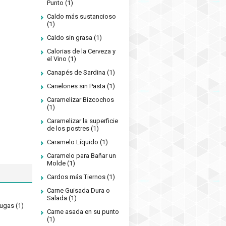
Punto
(1)
Caldo más sustancioso
(1)
Caldo sin grasa
(1)
Calorias de la Cerveza y
el Vino
(1)
Canapés de Sardina
(1)
Canelones sin Pasta
(1)
Caramelizar Bizcochos
(1)
Caramelizar la superficie
de los postres
(1)
Caramelo Líquido
(1)
Caramelo para Bañar un
Molde
(1)
Cardos más Tiernos
(1)
Carne Guisada Dura o
Salada
(1)
rugas
(1)
Carne asada en su punto
(1)