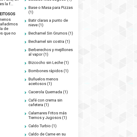
s la f...
Base o Masa para Pizzas
(1)
EITOSOS
 menos
Batir claras a punto de
si añadimos
nieve
(1)
da de
es que no
Bechamel Sin Grumos
(1)
Bechamel sin costra
(1)
Berberechos y mejillones
al vapor
(1)
Bizcocho sin Leche
(1)
Bombones rápidos
(1)
Buñuelos menos
aceitosos
(1)
Cacerola Quemada
(1)
Café con crema sin
cafetera
(1)
Calamares Fritos más
Tiernos y Jugosos
(1)
Caldo Turbio
(1)
Caldo de Carne en su