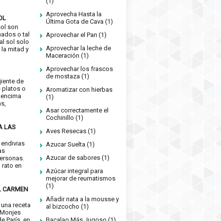
(1)
Aprovecha Hasta la
OL
Última Gota de Cava
(1)
sol son
nados o tal
Aprovechar el Pan
(1)
 al sol solo
Aprovechar la leche de
 la mitad y
Maceración
(1)
Aprovechar los frascos
de mostaza
(1)
jiente de
 platos o
Aromatizar con hierbas
 encima
(1)
as,
Asar correctamente el
Cochinillo
(1)
A LAS
Aves Resecas
(1)
 endivias
Azucar Suelta
(1)
as
Azucar de sabores
(1)
ersonas.
n rato en
Azúcar integral para
mejorar de reumatismos
(1)
L CARMEN
Añadir nata a la mousse y
 una receta
al bizcocho
(1)
 Monjes
Bacalao Más Jugoso
(1)
e París, en