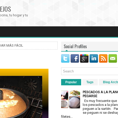
EJOS
ocina, tu hogar y tu
Social Profiles
AR MÁS FÁCIL
Popular
Tags
Blog Arch
PESCADOS A LA PLAN
PEGARSE
Es muy frecuente que 
los pescados a la plan
peguen a la sartén. Pa
se peguen ni se desha
filetes...