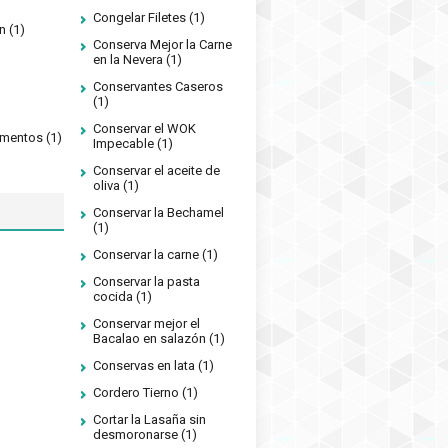
Congelar Filetes
(1)
n
(1)
Conserva Mejor la Carne
en la Nevera
(1)
Conservantes Caseros
(1)
Conservar el WOK
limentos
(1)
Impecable
(1)
Conservar el aceite de
oliva
(1)
Conservar la Bechamel
(1)
Conservar la carne
(1)
Conservar la pasta
cocida
(1)
Conservar mejor el
Bacalao en salazón
(1)
Conservas en lata
(1)
Cordero Tierno
(1)
Cortar la Lasaña sin
desmoronarse
(1)