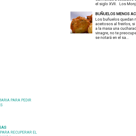
el siglo XVII. Los Monje
BUÑUELOS MENOS AC
Los buñuelos quedan
aceitosos al freirlos, 
a la masa una cuchara
vinagre, no te preocup
se notará en el sa...
MARIA PARA PEDIR
ES
SAS
PARA RECUPERAR EL