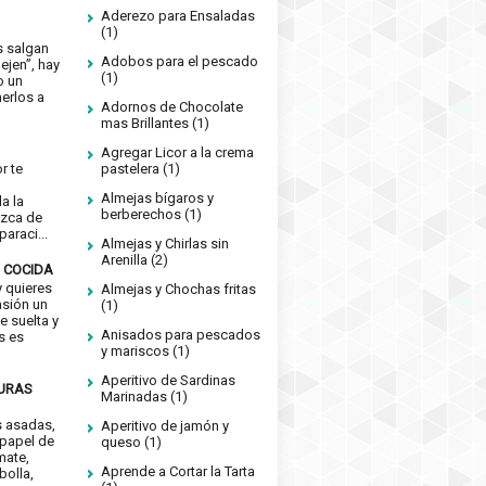
Aderezo para Ensaladas
(1)
s salgan
Adobos para el pescado
ejen”, hay
(1)
o un
erlos a
Adornos de Chocolate
mas Brillantes
(1)
Agregar Licor a la crema
or te
pastelera
(1)
e
Almejas bígaros y
a la
berberechos
(1)
izca de
araci...
Almejas y Chirlas sin
Arenilla
(2)
 COCIDA
 quieres
Almejas y Chochas fritas
asión un
(1)
e suelta y
Anisados para pescados
s es
y mariscos
(1)
Aperitivo de Sardinas
DURAS
Marinadas
(1)
s asadas,
Aperitivo de jamón y
 papel de
queso
(1)
mate,
Aprende a Cortar la Tarta
bolla,