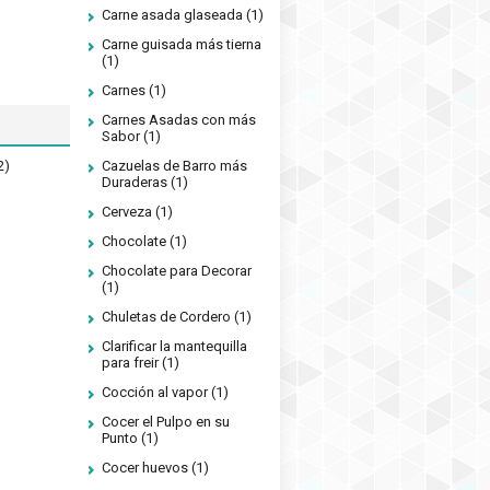
Carne asada glaseada
(1)
Carne guisada más tierna
(1)
Carnes
(1)
Carnes Asadas con más
Sabor
(1)
2)
Cazuelas de Barro más
Duraderas
(1)
Cerveza
(1)
Chocolate
(1)
Chocolate para Decorar
(1)
Chuletas de Cordero
(1)
Clarificar la mantequilla
para freir
(1)
Cocción al vapor
(1)
Cocer el Pulpo en su
Punto
(1)
Cocer huevos
(1)