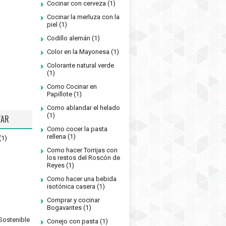
Cocinar con cerveza
(1)
Cocinar la merluza con la
piel
(1)
Codillo alemán
(1)
Color en la Mayonesa
(1)
Colorante natural verde
(1)
Como Cocinar en
Papillote
(1)
Como ablandar el helado
(1)
TAR
Como cocer la pasta
rellena
(1)
(1)
Como hacer Torrijas con
los restos del Roscón de
Reyes
(1)
Como hacer una bebida
isotónica casera
(1)
Comprar y cocinar
Bogavantes
(1)
Sostenible
Conejo con pasta
(1)