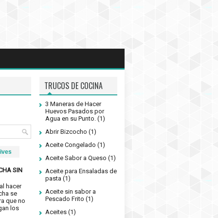
TRUCOS DE COCINA
3 Maneras de Hacer
Huevos Pasados por
Agua en su Punto.
(1)
Abrir Bizcocho
(1)
Aceite Congelado
(1)
ives
Aceite Sabor a Queso
(1)
CHA SIN
Aceite para Ensaladas de
pasta
(1)
al hacer
Aceite sin sabor a
cha se
Pescado Frito
(1)
ra que no
gan los
Aceites
(1)