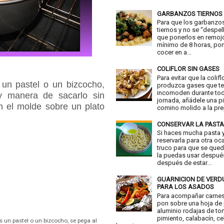
GARBANZOS TIERNOS
Para que los garbanzo
tiernos y no se “despell
que ponerlos en remoj
mínimo de 8 horas, pon
cocer en a...
COLIFLOR SIN GASES
Para evitar que la colifl
n pastel o un bizcocho,
produzca gases que t
incomoden durante tod
 manera de sacarlo sin
jornada, añádele una p
on el molde sobre un plato
comino molido a la prep
CONSERVAR LA PASTA
Si haces mucha pasta y
reservarla para otra oc
truco para que se qued
la puedas usar despué
después de estar...
GUARNICION DE VER
PARA LOS ASADOS
Para acompañar carne
pon sobre una hoja de
aluminio rodajas de to
pimiento, calabacín, ce
n pastel o un bizcocho, se pega al