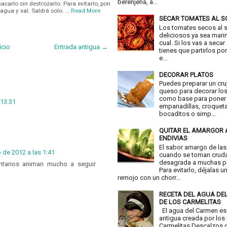
berenjena, a...
carlo sin destrozarlo. Para evitarlo, pon
agua y sal. Saldrá solo. …
Read More
SECAR TOMATES AL S
Los tomates secos al 
deliciosos ya sea mari
cual. Si los vas a secar
icio
Entrada antigua →
tienes que partirlos por
e...
DECORAR PLATOS
Puedes preparar un cru
queso para decorar los
como base para poner
 13:31
empanadillas, croquet
bocaditos o simp...
QUITAR EL AMARGOR 
ENDIVIAS
El sabor amargo de las
 de 2012 a las 1:41
cuando se toman crud
desagrada a muchas p
ntarios animan mucho a seguir
Para evitarlo, déjalas u
remojo con un chorr...
RECETA DEL AGUA DE
DE LOS CARMELITAS
El agua del Carmen es
antigua creada por los
Carmelitas Descalzos d