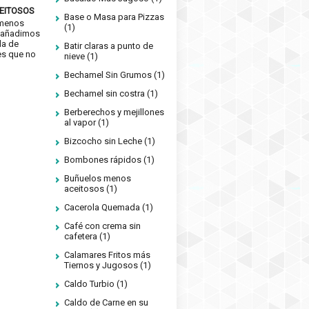
EITOSOS
Base o Masa para Pizzas
 menos
(1)
si añadimos
da de
Batir claras a punto de
es que no
nieve
(1)
Bechamel Sin Grumos
(1)
Bechamel sin costra
(1)
Berberechos y mejillones
al vapor
(1)
Bizcocho sin Leche
(1)
Bombones rápidos
(1)
Buñuelos menos
aceitosos
(1)
Cacerola Quemada
(1)
Café con crema sin
cafetera
(1)
Calamares Fritos más
Tiernos y Jugosos
(1)
Caldo Turbio
(1)
Caldo de Carne en su