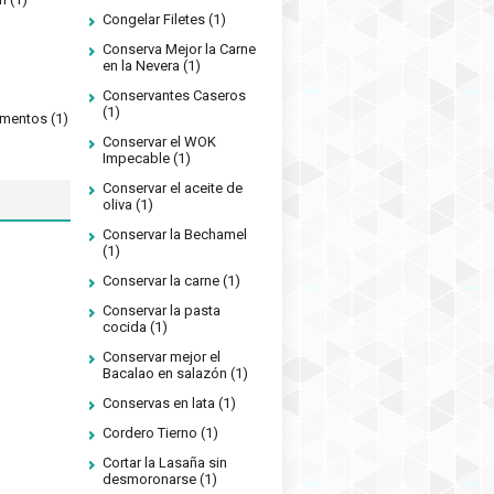
Congelar Filetes
(1)
Conserva Mejor la Carne
en la Nevera
(1)
Conservantes Caseros
(1)
limentos
(1)
Conservar el WOK
Impecable
(1)
Conservar el aceite de
oliva
(1)
Conservar la Bechamel
(1)
Conservar la carne
(1)
Conservar la pasta
cocida
(1)
Conservar mejor el
Bacalao en salazón
(1)
Conservas en lata
(1)
Cordero Tierno
(1)
Cortar la Lasaña sin
desmoronarse
(1)