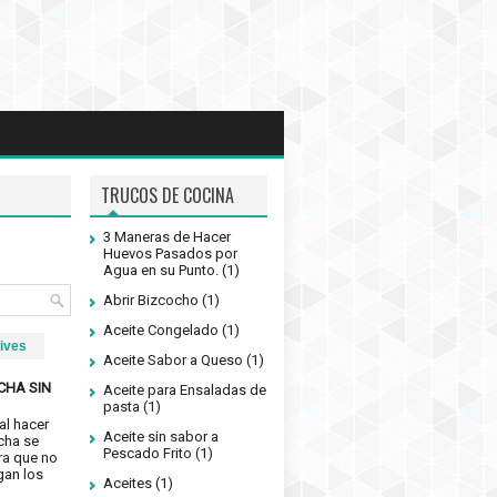
TRUCOS DE COCINA
3 Maneras de Hacer
Huevos Pasados por
Agua en su Punto.
(1)
Abrir Bizcocho
(1)
Aceite Congelado
(1)
ives
Aceite Sabor a Queso
(1)
CHA SIN
Aceite para Ensaladas de
pasta
(1)
al hacer
Aceite sin sabor a
cha se
Pescado Frito
(1)
ra que no
gan los
Aceites
(1)