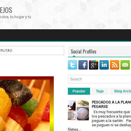
EJOS
ocina, tu hogar y tu
Social Profiles
FRUTAS
Popular
Tags
Blog Arch
PESCADOS A LA PLAN
PEGARSE
Es muy frecuente que 
los pescados a la plan
peguen a la sartén. Pa
se peguen ni se desha
filetes...