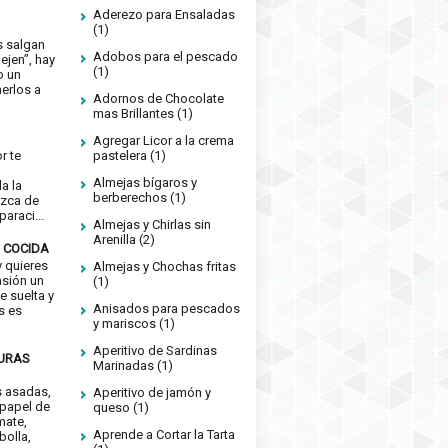
Aderezo para Ensaladas
(1)
s salgan
Adobos para el pescado
ejen”, hay
(1)
o un
erlos a
Adornos de Chocolate
mas Brillantes
(1)
Agregar Licor a la crema
or te
pastelera
(1)
e
Almejas bígaros y
a la
berberechos
(1)
izca de
araci...
Almejas y Chirlas sin
Arenilla
(2)
 COCIDA
 quieres
Almejas y Chochas fritas
asión un
(1)
e suelta y
Anisados para pescados
s es
y mariscos
(1)
Aperitivo de Sardinas
DURAS
Marinadas
(1)
s asadas,
Aperitivo de jamón y
 papel de
queso
(1)
mate,
Aprende a Cortar la Tarta
bolla,