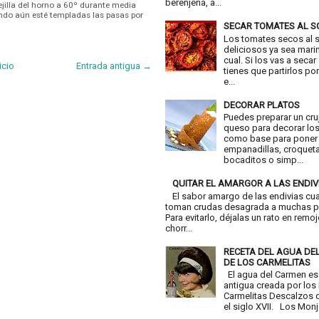
berenjena, a...
ejilla del horno a 60º durante media
uando aún esté templadas las pasas por
SECAR TOMATES AL S
Los tomates secos al 
deliciosos ya sea mari
cual. Si los vas a secar
icio
Entrada antigua →
tienes que partirlos por
e...
DECORAR PLATOS
Puedes preparar un cru
queso para decorar los
como base para poner
empanadillas, croquet
bocaditos o simp...
QUITAR EL AMARGOR A LAS ENDIV
El sabor amargo de las endivias cu
toman crudas desagrada a muchas p
Para evitarlo, déjalas un rato en remo
chorr...
RECETA DEL AGUA DE
DE LOS CARMELITAS
El agua del Carmen es
antigua creada por los
Carmelitas Descalzos d
el siglo XVII. Los Monje