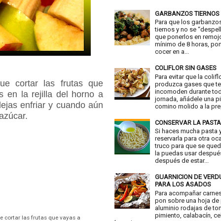
GARBANZOS TIERNOS
Para que los garbanzo
tiernos y no se “despell
que ponerlos en remoj
mínimo de 8 horas, pon
cocer en a...
COLIFLOR SIN GASES
Para evitar que la colifl
que cortar las frutas que
produzca gases que t
incomoden durante tod
 en la rejilla del horno a
jornada, añádele una p
dejas enfriar y cuando aún
comino molido a la prep
azúcar.
CONSERVAR LA PASTA
Si haces mucha pasta y
reservarla para otra oc
truco para que se qued
la puedas usar despué
después de estar...
GUARNICION DE VER
PARA LOS ASADOS
Para acompañar carne
pon sobre una hoja de
aluminio rodajas de to
pimiento, calabacín, ce
ue cortar las frutas que vayas a