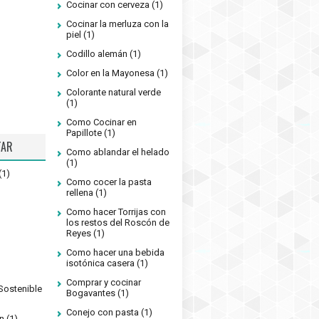
Cocinar con cerveza
(1)
Cocinar la merluza con la
piel
(1)
Codillo alemán
(1)
Color en la Mayonesa
(1)
Colorante natural verde
(1)
Como Cocinar en
Papillote
(1)
TAR
Como ablandar el helado
(1)
(1)
Como cocer la pasta
rellena
(1)
Como hacer Torrijas con
los restos del Roscón de
Reyes
(1)
Como hacer una bebida
isotónica casera
(1)
Comprar y cocinar
Sostenible
Bogavantes
(1)
Conejo con pasta
(1)
n
(1)