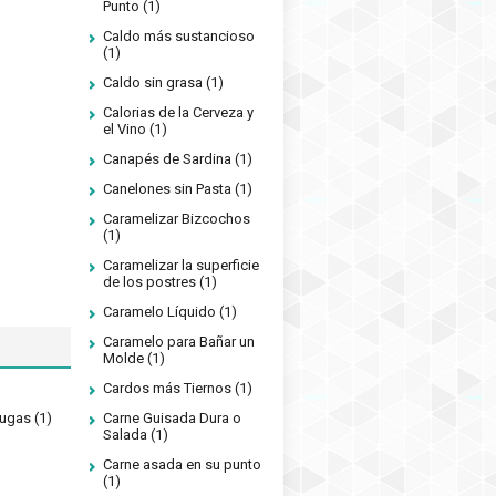
Punto
(1)
Caldo más sustancioso
(1)
Caldo sin grasa
(1)
Calorias de la Cerveza y
el Vino
(1)
Canapés de Sardina
(1)
Canelones sin Pasta
(1)
Caramelizar Bizcochos
(1)
Caramelizar la superficie
de los postres
(1)
Caramelo Líquido
(1)
Caramelo para Bañar un
Molde
(1)
Cardos más Tiernos
(1)
rugas
(1)
Carne Guisada Dura o
Salada
(1)
Carne asada en su punto
(1)