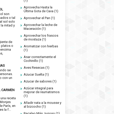
(1)
Aprovecha Hasta la
OL
Última Gota de Cava
(1)
sol son
nados o tal
Aprovechar el Pan
(1)
 al sol solo
Aprovechar la leche de
 la mitad y
Maceración
(1)
Aprovechar los frascos
de mostaza
(1)
jiente de
 platos o
Aromatizar con hierbas
 encima
(1)
as,
Asar correctamente el
Cochinillo
(1)
IAS
Aves Resecas
(1)
ando se
ersonas.
Azucar Suelta
(1)
jo con un
Azucar de sabores
(1)
Azúcar integral para
L CARMEN
mejorar de reumatismos
(1)
 una receta
 Monjes
Añadir nata a la mousse y
e París, en
al bizcocho
(1)
s la f...
Bacalao Más Jugoso
(1)