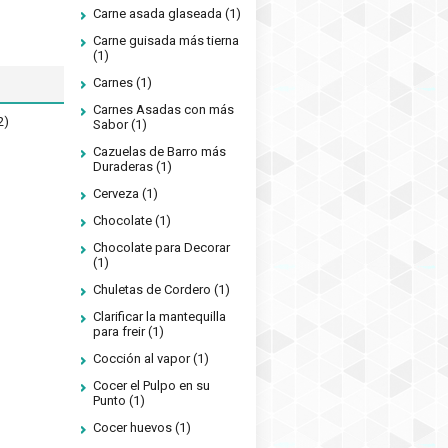
Carne asada glaseada
(1)
Carne guisada más tierna
(1)
Carnes
(1)
Carnes Asadas con más
2)
Sabor
(1)
Cazuelas de Barro más
Duraderas
(1)
Cerveza
(1)
Chocolate
(1)
Chocolate para Decorar
(1)
Chuletas de Cordero
(1)
Clarificar la mantequilla
para freir
(1)
Cocción al vapor
(1)
Cocer el Pulpo en su
Punto
(1)
Cocer huevos
(1)