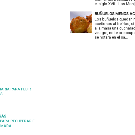
el siglo XVII. Los Monje
BUÑUELOS MENOS AC
Los buñuelos quedan
aceitosos al freirlos, 
a la masa una cuchara
vinagre, no te preocup
se notará en el sa...
MARIA PARA PEDIR
ES
SAS
PARA RECUPERAR EL
 AMADA