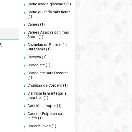
Carne asada glaseada
(1)
Carne guisada más tierna
(1)
Carnes
(1)
Carnes Asadas con más
Sabor
(1)
2)
Cazuelas de Barro más
Duraderas
(1)
Cerveza
(1)
Chocolate
(1)
Chocolate para Decorar
(1)
Chuletas de Cordero
(1)
Clarificar la mantequilla
para freir
(1)
Cocción al vapor
(1)
Cocer el Pulpo en su
Punto
(1)
Cocer huevos
(1)