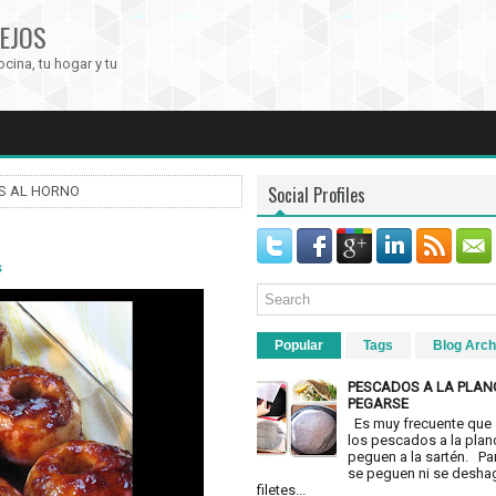
EJOS
ocina, tu hogar y tu
Social Profiles
S AL HORNO
s
Popular
Tags
Blog Arch
PESCADOS A LA PLAN
PEGARSE
Es muy frecuente que 
los pescados a la plan
peguen a la sartén. Pa
se peguen ni se desha
filetes...