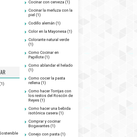
Cocinar con cerveza
(1)
Cocinar la merluza con la
piel
(1)
Codillo alemán
(1)
Color en la Mayonesa
(1)
Colorante natural verde
(1)
Como Cocinar en
Papillote
(1)
Como ablandar el helado
(1)
TAR
Como cocer la pasta
rellena
(1)
(1)
Como hacer Torrijas con
los restos del Roscón de
Reyes
(1)
Como hacer una bebida
isotónica casera
(1)
Comprar y cocinar
Bogavantes
(1)
Sostenible
Conejo con pasta
(1)