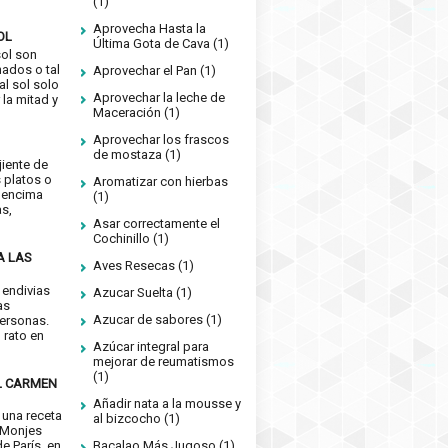
(1)
Aprovecha Hasta la
OL
Última Gota de Cava
(1)
sol son
nados o tal
Aprovechar el Pan
(1)
 al sol solo
Aprovechar la leche de
 la mitad y
Maceración
(1)
Aprovechar los frascos
de mostaza
(1)
jiente de
 platos o
Aromatizar con hierbas
 encima
(1)
as,
Asar correctamente el
Cochinillo
(1)
A LAS
Aves Resecas
(1)
 endivias
Azucar Suelta
(1)
as
Azucar de sabores
(1)
ersonas.
n rato en
Azúcar integral para
mejorar de reumatismos
(1)
L CARMEN
Añadir nata a la mousse y
 una receta
al bizcocho
(1)
 Monjes
Bacalao Más Jugoso
(1)
e París, en