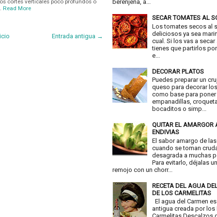
os cortes verticales poco profundos o
berenjena, a...
…
Read More
SECAR TOMATES AL S
Los tomates secos al 
deliciosos ya sea mari
icio
Entrada antigua →
cual. Si los vas a secar
tienes que partirlos por
e...
DECORAR PLATOS
Puedes preparar un cru
queso para decorar los
como base para poner
empanadillas, croquet
bocaditos o simp...
QUITAR EL AMARGOR 
ENDIVIAS
El sabor amargo de las
cuando se toman crud
desagrada a muchas p
Para evitarlo, déjalas u
remojo con un chorr...
RECETA DEL AGUA DE
DE LOS CARMELITAS
El agua del Carmen es
antigua creada por los
Carmelitas Descalzos d