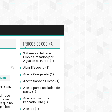
TRUCOS DE COCINA
3 Maneras de Hacer
Huevos Pasados por
Agua en su Punto.
(1)
Abrir Bizcocho
(1)
Aceite Congelado
(1)
ives
Aceite Sabor a Queso
(1)
CHA SIN
Aceite para Ensaladas de
pasta
(1)
al hacer
Aceite sin sabor a
cha se
Pescado Frito
(1)
ra que no
gan los
Aceites
(1)