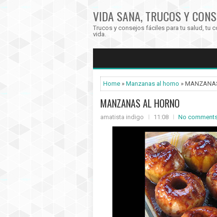
VIDA SANA, TRUCOS Y CONS
Trucos y consejos fáciles para tu salud, tu c
vida.
Home
»
Manzanas al horno
» MANZANA
MANZANAS AL HORNO
amatista indigo
11:08
No comment