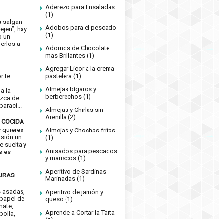
Aderezo para Ensaladas
(1)
s salgan
Adobos para el pescado
ejen”, hay
(1)
o un
erlos a
Adornos de Chocolate
mas Brillantes
(1)
Agregar Licor a la crema
or te
pastelera
(1)
e
Almejas bígaros y
a la
berberechos
(1)
izca de
araci...
Almejas y Chirlas sin
Arenilla
(2)
 COCIDA
 quieres
Almejas y Chochas fritas
asión un
(1)
e suelta y
Anisados para pescados
s es
y mariscos
(1)
Aperitivo de Sardinas
DURAS
Marinadas
(1)
s asadas,
Aperitivo de jamón y
 papel de
queso
(1)
mate,
Aprende a Cortar la Tarta
bolla,