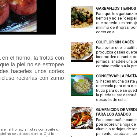
GARBANZOS TIERNOS
Para que los garbanzo
tiernos y no se “despell
que ponerlos en remoj
mínimo de 8 horas, pon
cocer en a...
COLIFLOR SIN GASES
Para evitar que la colifl
produzca gases que t
incomoden durante tod
en el horno, la frotas con
jornada, añádele una p
 que la piel no se estropee
comino molido a la prep
edes hacerles unos cortes
CONSERVAR LA PASTA
incluso rociarlas con zumo
Si haces mucha pasta y
reservarla para otra oc
truco para que se qued
la puedas usar despué
después de estar...
GUARNICION DE VER
PARA LOS ASADOS
Para acompañar carne
pon sobre una hoja de
aluminio rodajas de to
 en el horno, la frotas con aceite o
pimiento, calabacín, ce
piel no se estropee dentro. O si lo