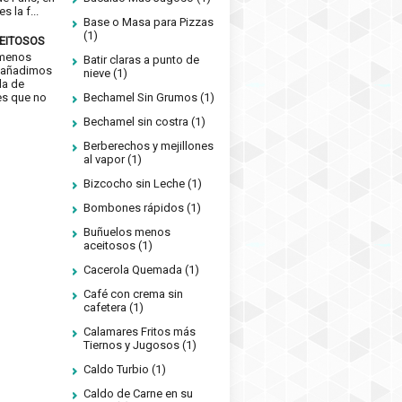
s la f...
Base o Masa para Pizzas
(1)
EITOSOS
 menos
Batir claras a punto de
si añadimos
nieve
(1)
da de
es que no
Bechamel Sin Grumos
(1)
Bechamel sin costra
(1)
Berberechos y mejillones
al vapor
(1)
Bizcocho sin Leche
(1)
Bombones rápidos
(1)
Buñuelos menos
aceitosos
(1)
Cacerola Quemada
(1)
Café con crema sin
cafetera
(1)
Calamares Fritos más
Tiernos y Jugosos
(1)
Caldo Turbio
(1)
Caldo de Carne en su