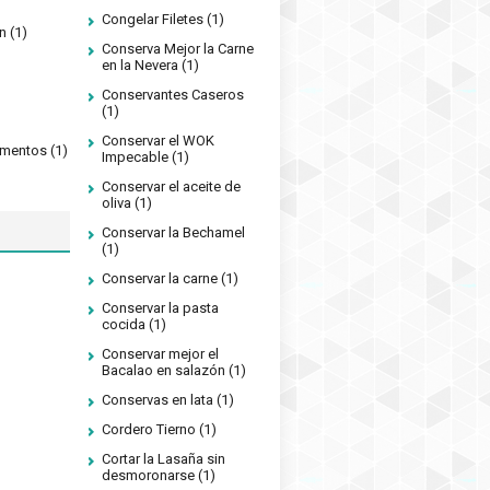
Congelar Filetes
(1)
n
(1)
Conserva Mejor la Carne
en la Nevera
(1)
Conservantes Caseros
(1)
Conservar el WOK
limentos
(1)
Impecable
(1)
Conservar el aceite de
oliva
(1)
Conservar la Bechamel
(1)
Conservar la carne
(1)
Conservar la pasta
cocida
(1)
Conservar mejor el
Bacalao en salazón
(1)
Conservas en lata
(1)
Cordero Tierno
(1)
Cortar la Lasaña sin
desmoronarse
(1)