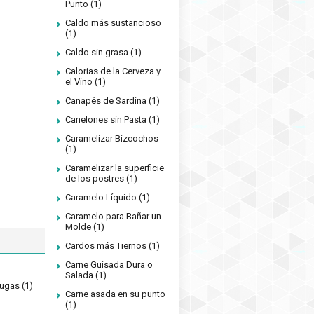
Punto
(1)
Caldo más sustancioso
(1)
Caldo sin grasa
(1)
Calorias de la Cerveza y
el Vino
(1)
Canapés de Sardina
(1)
Canelones sin Pasta
(1)
Caramelizar Bizcochos
(1)
Caramelizar la superficie
de los postres
(1)
Caramelo Líquido
(1)
Caramelo para Bañar un
Molde
(1)
Cardos más Tiernos
(1)
Carne Guisada Dura o
Salada
(1)
rugas
(1)
Carne asada en su punto
(1)