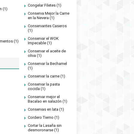
Congelar Filetes
(1)
n
(1)
Conserva Mejor la Carne
en la Nevera
(1)
Conservantes Caseros
(1)
Conservar el WOK
limentos
(1)
Impecable
(1)
Conservar el aceite de
oliva
(1)
Conservar la Bechamel
(1)
Conservar la carne
(1)
Conservar la pasta
cocida
(1)
Conservar mejor el
Bacalao en salazón
(1)
Conservas en lata
(1)
Cordero Tierno
(1)
Cortar la Lasaña sin
desmoronarse
(1)