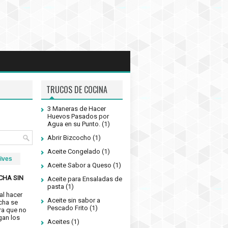
TRUCOS DE COCINA
3 Maneras de Hacer
Huevos Pasados por
Agua en su Punto.
(1)
Abrir Bizcocho
(1)
Aceite Congelado
(1)
ives
Aceite Sabor a Queso
(1)
CHA SIN
Aceite para Ensaladas de
pasta
(1)
al hacer
Aceite sin sabor a
cha se
Pescado Frito
(1)
ra que no
gan los
Aceites
(1)