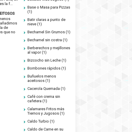
s la f...
Base o Masa para Pizzas
(1)
EITOSOS
 menos
Batir claras a punto de
si añadimos
nieve
(1)
da de
es que no
Bechamel Sin Grumos
(1)
Bechamel sin costra
(1)
Berberechos y mejillones
al vapor
(1)
Bizcocho sin Leche
(1)
Bombones rápidos
(1)
Buñuelos menos
aceitosos
(1)
Cacerola Quemada
(1)
Café con crema sin
cafetera
(1)
Calamares Fritos más
Tiernos y Jugosos
(1)
Caldo Turbio
(1)
Caldo de Carne en su