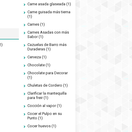
Carne asada glaseada
(1)
Carne guisada más tierna
(1)
Carnes
(1)
Carnes Asadas con más
Sabor
(1)
2)
Cazuelas de Barro más
Duraderas
(1)
Cerveza
(1)
Chocolate
(1)
Chocolate para Decorar
(1)
Chuletas de Cordero
(1)
Clarificar la mantequilla
para freir
(1)
Cocción al vapor
(1)
Cocer el Pulpo en su
Punto
(1)
Cocer huevos
(1)