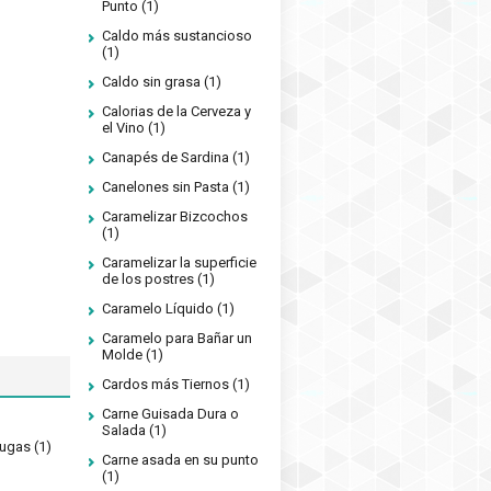
Punto
(1)
Caldo más sustancioso
(1)
Caldo sin grasa
(1)
Calorias de la Cerveza y
el Vino
(1)
Canapés de Sardina
(1)
Canelones sin Pasta
(1)
Caramelizar Bizcochos
(1)
Caramelizar la superficie
de los postres
(1)
Caramelo Líquido
(1)
Caramelo para Bañar un
Molde
(1)
Cardos más Tiernos
(1)
Carne Guisada Dura o
Salada
(1)
rugas
(1)
Carne asada en su punto
(1)