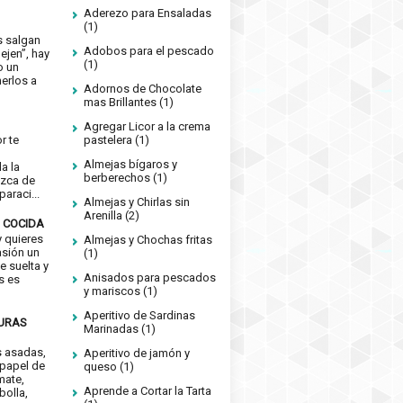
Aderezo para Ensaladas
(1)
s salgan
Adobos para el pescado
ejen”, hay
(1)
o un
erlos a
Adornos de Chocolate
mas Brillantes
(1)
Agregar Licor a la crema
or te
pastelera
(1)
e
Almejas bígaros y
a la
berberechos
(1)
izca de
araci...
Almejas y Chirlas sin
Arenilla
(2)
 COCIDA
 quieres
Almejas y Chochas fritas
asión un
(1)
e suelta y
Anisados para pescados
s es
y mariscos
(1)
Aperitivo de Sardinas
DURAS
Marinadas
(1)
s asadas,
Aperitivo de jamón y
 papel de
queso
(1)
mate,
Aprende a Cortar la Tarta
bolla,