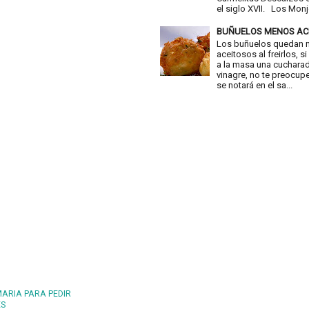
el siglo XVII. Los Monje
BUÑUELOS MENOS AC
Los buñuelos quedan
aceitosos al freirlos, 
a la masa una cuchara
vinagre, no te preocup
se notará en el sa...
MARIA PARA PEDIR
ES