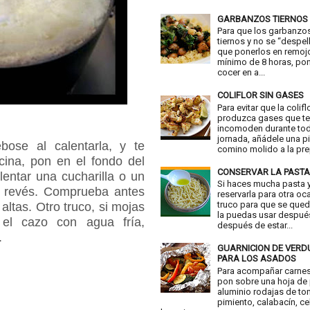
GARBANZOS TIERNOS
Para que los garbanzo
tiernos y no se “despell
que ponerlos en remoj
mínimo de 8 horas, pon
cocer en a...
COLIFLOR SIN GASES
Para evitar que la colifl
produzca gases que t
incomoden durante tod
jornada, añádele una p
bose al calentarla, y te
comino molido a la prep
cina, pon en el fondo del
CONSERVAR LA PASTA
lentar una cucharilla o un
Si haces mucha pasta y
l revés. Comprueba antes
reservarla para otra oc
truco para que se qued
altas. Otro truco, si mojas
la puedas usar despué
 el cazo con agua fría,
después de estar...
.
GUARNICION DE VER
PARA LOS ASADOS
Para acompañar carne
pon sobre una hoja de
aluminio rodajas de to
pimiento, calabacín, ce