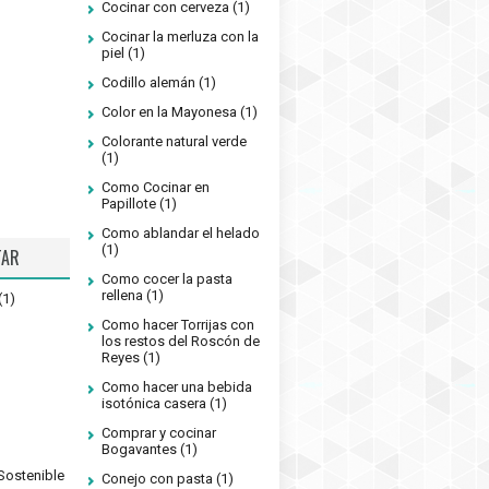
Cocinar con cerveza
(1)
Cocinar la merluza con la
piel
(1)
Codillo alemán
(1)
Color en la Mayonesa
(1)
Colorante natural verde
(1)
Como Cocinar en
Papillote
(1)
Como ablandar el helado
(1)
TAR
Como cocer la pasta
rellena
(1)
(1)
Como hacer Torrijas con
los restos del Roscón de
Reyes
(1)
Como hacer una bebida
isotónica casera
(1)
Comprar y cocinar
Bogavantes
(1)
Sostenible
Conejo con pasta
(1)