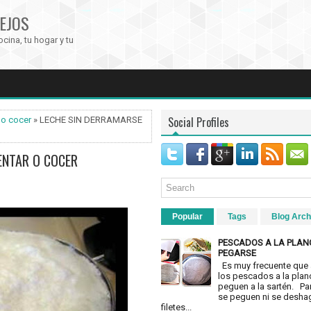
EJOS
ocina, tu hogar y tu
Social Profiles
 o cocer
» LECHE SIN DERRAMARSE
ENTAR O COCER
Popular
Tags
Blog Arch
PESCADOS A LA PLAN
PEGARSE
Es muy frecuente que 
los pescados a la plan
peguen a la sartén. Pa
se peguen ni se desha
filetes...