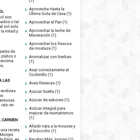
(1)
Aprovecha Hasta la
OL
Última Gota de Cava
(1)
sol son
nados o tal
Aprovechar el Pan
(1)
 al sol solo
Aprovechar la leche de
 la mitad y
Maceración
(1)
Aprovechar los frascos
de mostaza
(1)
jiente de
 platos o
Aromatizar con hierbas
 encima
(1)
as,
Asar correctamente el
Cochinillo
(1)
A LAS
Aves Resecas
(1)
 endivias
Azucar Suelta
(1)
as
Azucar de sabores
(1)
ersonas.
n rato en
Azúcar integral para
mejorar de reumatismos
(1)
L CARMEN
Añadir nata a la mousse y
 una receta
al bizcocho
(1)
 Monjes
Bacalao Más Jugoso
(1)
e París, en