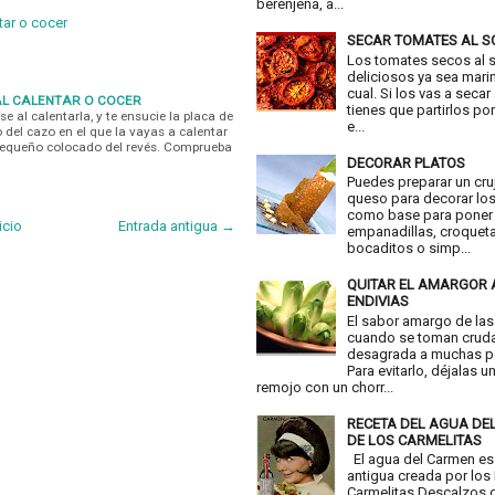
berenjena, a...
tar o cocer
SECAR TOMATES AL S
Los tomates secos al 
deliciosos ya sea mari
cual. Si los vas a secar
AL CALENTAR O COCER
tienes que partirlos por
se al calentarla, y te ensucie la placa de
e...
o del cazo en el que la vayas a calentar
 pequeño colocado del revés. Comprueba
DECORAR PLATOS
Puedes preparar un cru
queso para decorar los
como base para poner
icio
Entrada antigua →
empanadillas, croquet
bocaditos o simp...
QUITAR EL AMARGOR 
ENDIVIAS
El sabor amargo de las
cuando se toman crud
desagrada a muchas p
Para evitarlo, déjalas u
remojo con un chorr...
RECETA DEL AGUA DE
DE LOS CARMELITAS
El agua del Carmen es
antigua creada por los
Carmelitas Descalzos d