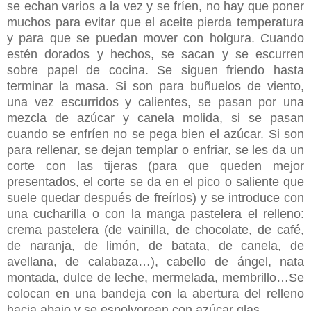
se echan varios a la vez y se fríen, no hay que poner
muchos para evitar que el aceite pierda temperatura
y para que se puedan mover con holgura. Cuando
estén dorados y hechos, se sacan y se escurren
sobre papel de cocina. Se siguen friendo hasta
terminar la masa. Si son para buñuelos de viento,
una vez escurridos y calientes, se pasan por una
mezcla de azúcar y canela molida, si se pasan
cuando se enfríen no se pega bien el azúcar. Si son
para rellenar, se dejan templar o enfriar, se les da un
corte con las tijeras (para que queden mejor
presentados, el corte se da en el pico o saliente que
suele quedar después de freírlos) y se introduce con
una cucharilla o con la manga pastelera el relleno:
crema pastelera (de vainilla, de chocolate, de café,
de naranja, de limón, de batata, de canela, de
avellana, de calabaza…), cabello de ángel, nata
montada, dulce de leche, mermelada, membrillo…Se
colocan en una bandeja con la abertura del relleno
hacia abajo y se espolvorean con azúcar glas.